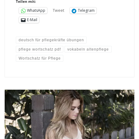
Teilen mit:
Tweet
WhatsApp
Telegram
E-Mail
deutsch für pflegekräfte übungen
pflege wortschatz pdf
vokabeln altenpflege
Wortschatz für Pflege