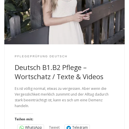
PFLEGEPRÜFUNG DEUTSCH
Deutsch B1.B2 Pflege –
Wortschatz / Texte & Videos
Es ist völlig normal, etwas zu vergessen. Aber wenn die
Vergesslichkeit merklich zunimmt und der Alltag dadurch
stark beeinträchtigt ist, kann es sich um eine Demenz
handeln.
Teilen mit:
Tweet
WhatsApp
Telegram