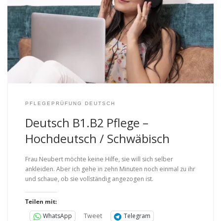
PFLEGEPRÜFUNG DEUTSCH
Deutsch B1.B2 Pflege –
Hochdeutsch / Schwäbisch
Frau Neubert möchte keine Hilfe, sie will sich selber
ankleiden. Aber ich gehe in zehn Minuten noch einmal zu ihr
und schaue, ob sie vollständig angezogen ist.
Teilen mit:
Tweet
WhatsApp
Telegram