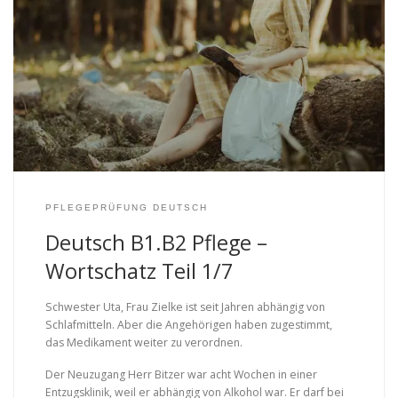
PFLEGEPRÜFUNG DEUTSCH
Deutsch B1.B2 Pflege –
Wortschatz Teil 1/7
Schwester Uta, Frau Zielke ist seit Jahren abhängig von
Schlafmitteln. Aber die Angehörigen haben zugestimmt,
das Medikament weiter zu verordnen.
Der Neuzugang Herr Bitzer war acht Wochen in einer
Entzugsklinik, weil er abhängig von Alkohol war. Er darf bei