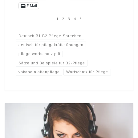
E-Mail
1
2
3
4
5
Deutsch B1.B2 Pflege-Sprechen
deutsch für pflegekräfte übungen
pflege wortschatz pdf
Sätze und Beispiele für B2-Pflege
vokabeln altenpflege
Wortschatz für Pflege