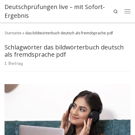
Deutschprüfungen live – mit Sofort-
Zum Inhalt springen
Search
Ergebnis
Me
Startseite
»
das bildwörterbuch deutsch als fremdsprache pdf
Schlagwörter das bildwörterbuch deutsch
als fremdsprache pdf
1 Beitrag