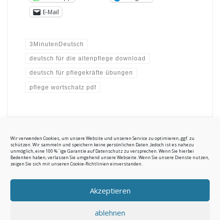
E-Mail
3MinutenDeutsch
deutsch für die altenpflege download
deutsch für pflegekräfte übungen
pflege wortschatz pdf
Wir verwenden Cookies, um unsere Website und unseren Service zu optimieren, ggf. zu
schützen. Wir sammeln und speichern keine persönlichen Daten. Jedoch ist es nahezu
unmöglich, eine 100 % `ige Garantie auf Datenschutz zu versprechen. Wenn Sie hierbei
Bedenken haben, verlassen Sie umgehend unsere Webseite. Wenn Sie unsere Dienste nutzen,
zeigen Sie sich mit unseren Cookie-Richtlinien einverstanden.
© 2026
e-deutsch.de
–
Alle Rechte vorbehalten
Akzeptieren
ablehnen