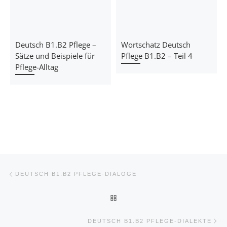
Deutsch B1.B2 Pflege –
Wortschatz Deutsch
Sätze und Beispiele für
Pflege B1.B2 – Teil 4
Pflege-Alltag
Beitragsnavigation
Vorheriger Beitrag
DEUTSCH B1.B2 PFLEGE-DIALOGE
ZURÜCK ZUR BEITRAGSLIST
Nä
DEUTSCH B1.B2 PFLEGE-DIALEKTE