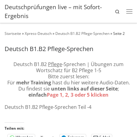
Deutschprüfungen live – mit Sofort-
Zum Inhalt springen
Search
Ergebnis
Me
Startseite
»
Xpress-Deutsch
»
Deutsch B1.B2 Pflege-Sprechen
»
Seite 2
Deutsch B1.B2 Pflege-Sprechen
Deutsch B1.B2
Pflege
-Sprechen | Übungen zum
Wortschatz für B2 Pflege 1-5
Bitte zuerst lesen:
Für
mehr Training
hast du hier weitere Audio-Daten.
Du findest sie
unten links auf dieser Seite
;
einfach
Page 1, 2, 3 oder 5 klicken
Deutsch B1.B2 Pflege-Sprechen Teil -4
Teilen mit: