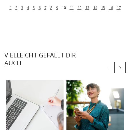
1
2
3
4
5
6
7
8
9
10
11
12
13
14
15
16
17
VIELLEICHT GEFÄLLT DIR
AUCH