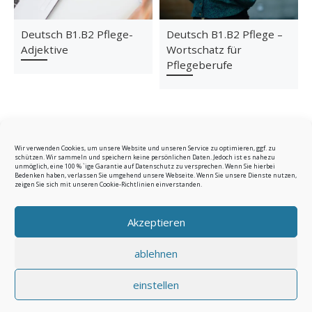
Deutsch B1.B2 Pflege-
Deutsch B1.B2 Pflege –
Adjektive
Wortschatz für
Pflegeberufe
Wir verwenden Cookies, um unsere Website und unseren Service zu optimieren, ggf. zu
schützen. Wir sammeln und speichern keine persönlichen Daten. Jedoch ist es nahezu
unmöglich, eine 100 % `ige Garantie auf Datenschutz zu versprechen. Wenn Sie hierbei
Bedenken haben, verlassen Sie umgehend unsere Webseite. Wenn Sie unsere Dienste nutzen,
Beitragsnavigation
zeigen Sie sich mit unseren Cookie-Richtlinien einverstanden.
Vorheriger Beitrag
DEUTSCH B1.B2 PFLEGE-BIOGRAFIEBERICHT
Akzeptieren
ZURÜCK ZUR BEITRAGSLIST
Nä
ablehnen
DEUTSCH B1.B2 PFLEGE-HÖREN
einstellen
© 2026
e-deutsch.de
–
Alle Rechte vorbehalten