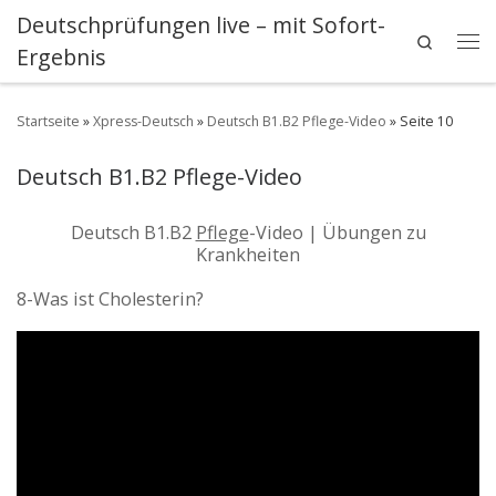
Deutschprüfungen live – mit Sofort-
Zum Inhalt springen
Search
Ergebnis
Me
Startseite
»
Xpress-Deutsch
»
Deutsch B1.B2 Pflege-Video
»
Seite 10
Deutsch B1.B2 Pflege-Video
Deutsch B1.B2
Pflege
-Video | Übungen zu
Krankheiten
8-Was ist Cholesterin?