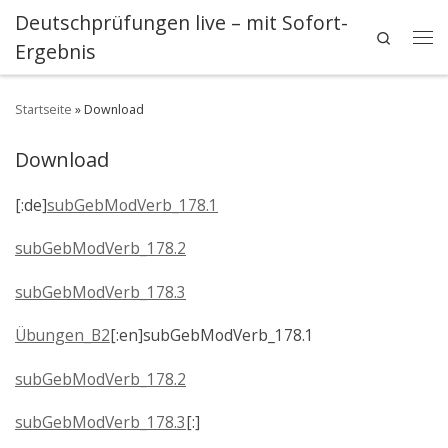
Deutschprüfungen live – mit Sofort-
Zum Inhalt springen
Search
Ergebnis
Me
Startseite
»
Download
Download
[:de]
subGebModVerb_178.1
subGebModVerb_178.2
subGebModVerb_178.3
Übungen_B2
[:en]subGebModVerb_178.1
subGebModVerb_178.2
subGebModVerb_178.3
[:]