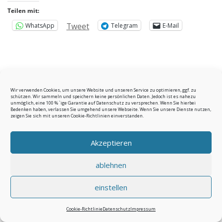
Teilen mit:
Tweet
WhatsApp
Telegram
E-Mail
Wir verwenden Cookies, um unsere Website und unseren Service zu optimieren, ggf. zu
schützen. Wir sammeln und speichern keine persönlichen Daten. Jedoch ist es nahezu
unmöglich, eine 100 % `ige Garantie auf Datenschutz zu versprechen. Wenn Sie hierbei
© 2026
e-deutsch.de
–
Alle Rechte vorbehalten
Bedenken haben, verlassen Sie umgehend unsere Webseite. Wenn Sie unsere Dienste nutzen,
zeigen Sie sich mit unseren Cookie-Richtlinien einverstanden.
Akzeptieren
ablehnen
einstellen
Cookie-Richtlinie
Datenschutz
Impressum