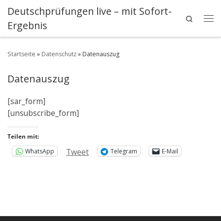
Deutschprüfungen live – mit Sofort-
Zum Inhalt springen
Search
Ergebnis
Me
Startseite
»
Datenschutz
»
Datenauszug
Datenauszug
[sar_form]
[unsubscribe_form]
Teilen mit:
Tweet
WhatsApp
Telegram
E-Mail