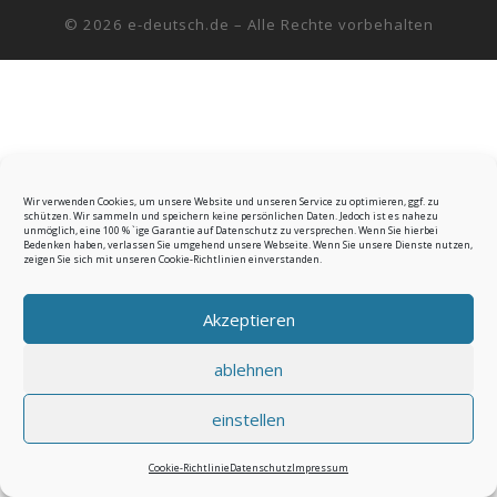
© 2026
e-deutsch.de
–
Alle Rechte vorbehalten
Wir verwenden Cookies, um unsere Website und unseren Service zu optimieren, ggf. zu
schützen. Wir sammeln und speichern keine persönlichen Daten. Jedoch ist es nahezu
unmöglich, eine 100 % `ige Garantie auf Datenschutz zu versprechen. Wenn Sie hierbei
Bedenken haben, verlassen Sie umgehend unsere Webseite. Wenn Sie unsere Dienste nutzen,
zeigen Sie sich mit unseren Cookie-Richtlinien einverstanden.
Akzeptieren
ablehnen
einstellen
Cookie-Richtlinie
Datenschutz
Impressum