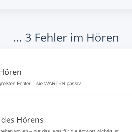
… 3 Fehler im Hören
 Hören
 größten Fehler – sie WARTEN passiv
d des Hörens
hen wollen – nur das, was für die Antwort wichtig ist