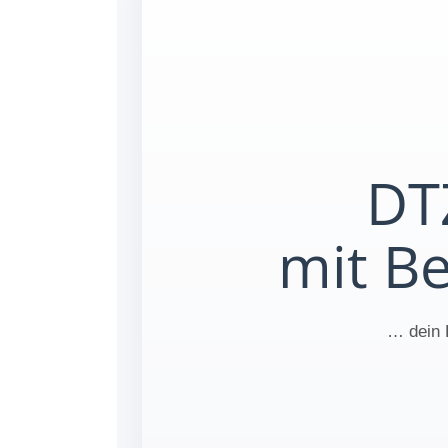
DT
mit B
… dein 