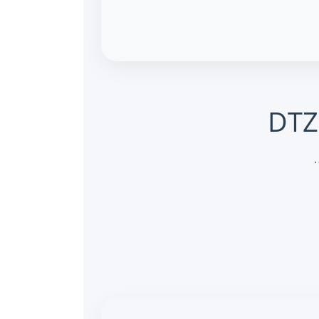
DTZ
…