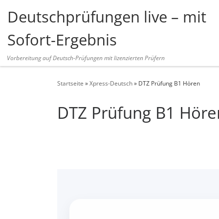
Deutschprüfungen live – mit
Zum Inhalt springen
Sofort-Ergebnis
Vorbereitung auf Deutsch-Prüfungen mit lizenzierten Prüfern
Startseite
»
Xpress-Deutsch
»
DTZ Prüfung B1 Hören
DTZ Prüfung B1 Höre