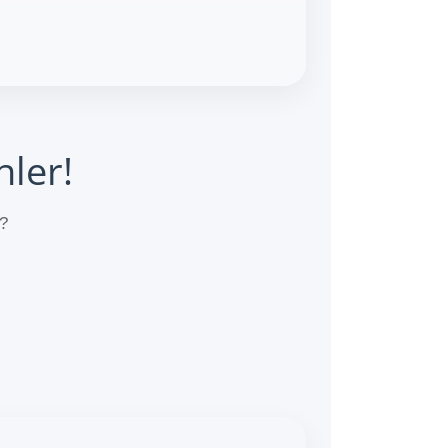
ler!
e?