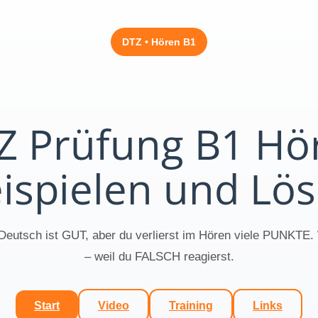
DTZ • Hören B1
Z Prüfung B1 Hö
eispielen und Lö
Deutsch ist GUT, aber du verlierst im Hören viele PUNKTE
– weil du FALSCH reagierst.
Start
Video
Training
Links