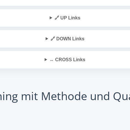
🔗 UP Links
🔗 DOWN Links
↔️ CROSS Links
ning mit Methode und Qua