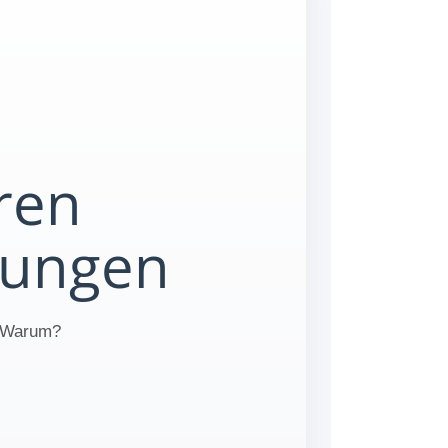
ren
sungen
. Warum?