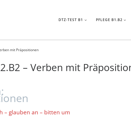
DTZ-TEST B1
PFLEGE B1.B2
erben mit Präpositionen
2.B2 – Verben mit Präpositi
:
tionen
h – glauben an – bitten um