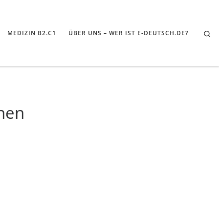
Se
MEDIZIN B2.C1
ÜBER UNS – WER IST E-DEUTSCH.DE?
onen